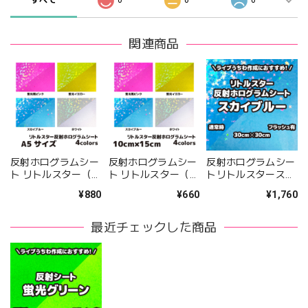
すべて
0
0
0
関連商品
反射ホログラムシー
反射ホログラムシー
反射ホログラムシー
ト リトルスター（シ
ト リトルスター（シ
トリトルスタースカ
ールタイプ） A5サ
ールタイプ）
イブルー（シールタ
¥880
¥660
¥1,760
イズ 全4カラー
10cm×15cm 全4カ
イプ） 30cm×30cm
ラー
最近チェックした商品