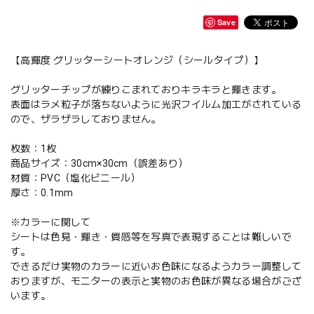
Save
【高輝度 グリッターシートオレンジ（シールタイプ）】
グリッターチップが練りこまれておりキラキラと輝きます。
表面はラメ粒子が落ちないように光沢フイルム加工がされている
ので、ザラザラしておりません。
枚数：1枚
商品サイズ：30cm×30cm（誤差あり）
材質：PVC（塩化ビニール）
厚さ：0.1mm
※カラーに関して
シートは色見・輝き・質感等を写真で表現することは難しいで
す。
できるだけ実物のカラーに近いお色味になるようカラー調整して
おりますが、モニターの表示と実物のお色味が異なる場合がござ
います。