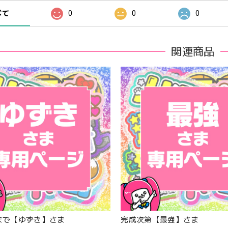
べて
0
0
0
関連商品
日まで【ゆずき】さま
完成次第【最強】さま