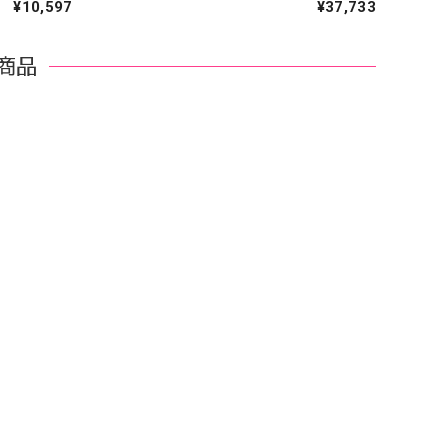
¥10,597
¥37,733
商品