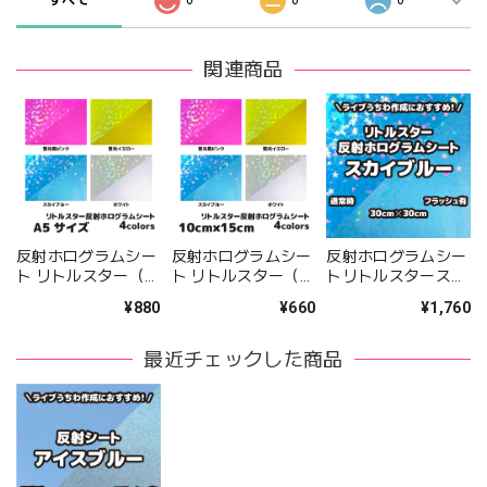
すべて
0
0
0
関連商品
反射ホログラムシー
反射ホログラムシー
反射ホログラムシー
ト リトルスター（シ
ト リトルスター（シ
トリトルスタースカ
ールタイプ） A5サ
ールタイプ）
イブルー（シールタ
¥880
¥660
¥1,760
イズ 全4カラー
10cm×15cm 全4カ
イプ） 30cm×30cm
ラー
最近チェックした商品