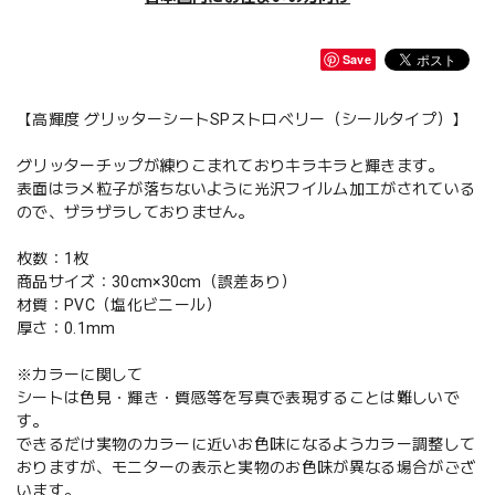
Save
【高輝度 グリッターシートSPストロベリー（シールタイプ）】
グリッターチップが練りこまれておりキラキラと輝きます。
表面はラメ粒子が落ちないように光沢フイルム加工がされている
ので、ザラザラしておりません。
枚数：1枚
商品サイズ：30cm×30cm（誤差あり）
材質：PVC（塩化ビニール）
厚さ：0.1mm
※カラーに関して
シートは色見・輝き・質感等を写真で表現することは難しいで
す。
できるだけ実物のカラーに近いお色味になるようカラー調整して
おりますが、モニターの表示と実物のお色味が異なる場合がござ
います。